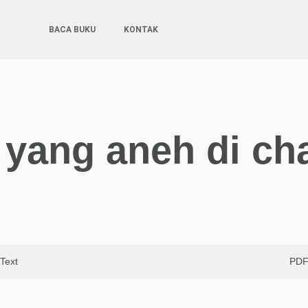
BACA BUKU
KONTAK
da yang aneh di ch
Text
PD