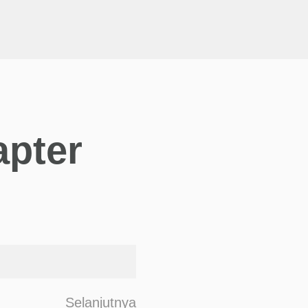
apter
F
Selanjutnya