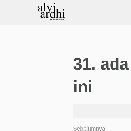
31.⁠ ⁠a
ini
Sebelumnya