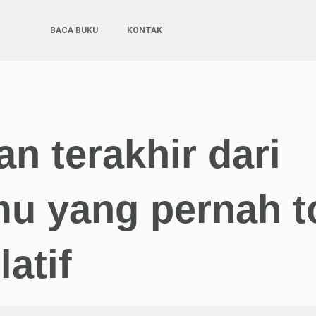
BACA BUKU
KONTAK
an terakhir dari
u yang pernah t
atif