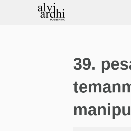
39. pes
temanm
manipul