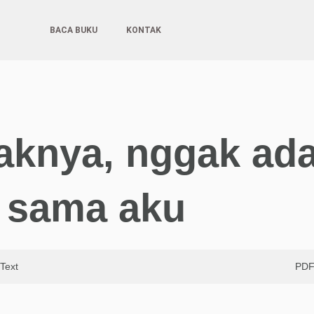
BACA BUKU
KONTAK
yaknya, nggak ad
 sama aku
Text
PD