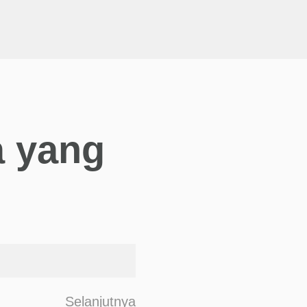
a yang
F
Selanjutnya