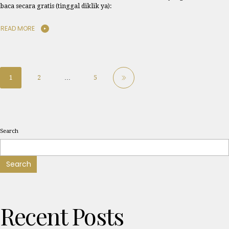
baca secara gratis (tinggal diklik ya):
READ MORE
1
2
…
5
Search
Search
Recent Posts