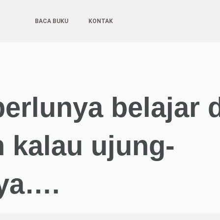
BACA BUKU
KONTAK
perlunya belajar d
 kalau ujung-
ya….