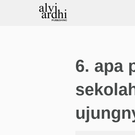
6. apa 
sekolah
ujungn