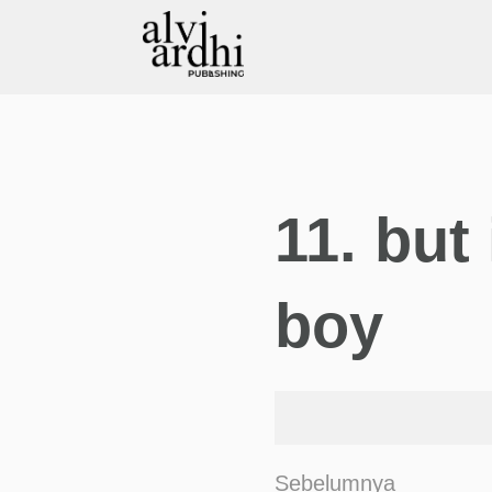
11. but
boy
Sebelumnya