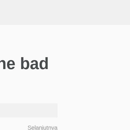
the bad
F
Selanjutnya