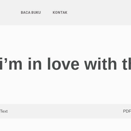
BACA BUKU
KONTAK
 i’m in love with 
Text
PD