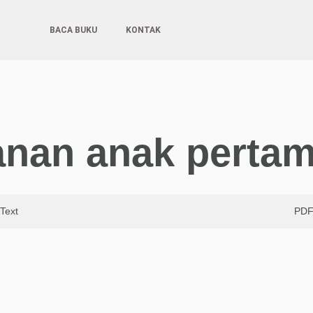
BACA BUKU
KONTAK
kanan anak perta
Text
PD