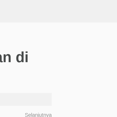
n di
F
Selanjutnya