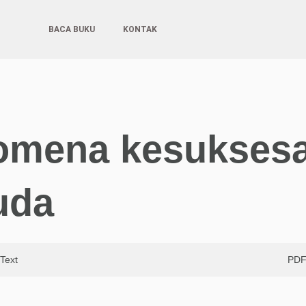
BACA BUKU
KONTAK
nomena kesuksesa
uda
Text
PD