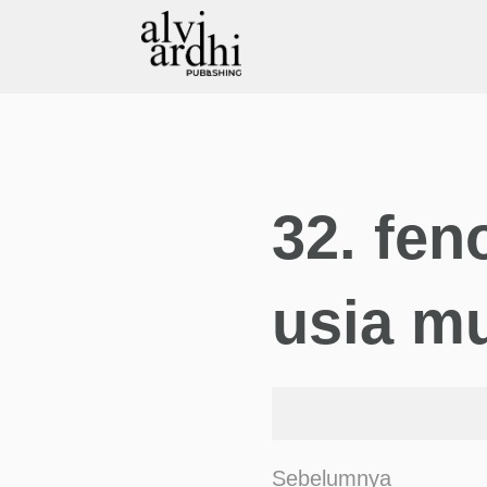
32. fe
usia m
Sebelumnya